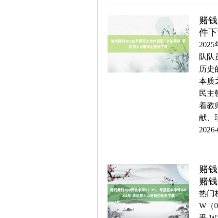
赌钱
件下
20
队队
历史
本质
民主
着教
献、
2026-
赌钱
赌钱
热门
W（0
乎-