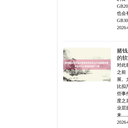
GB
也会
GB3
2026-
赌钱
的软
对此
之前
展。
比拟
些事
度之
业层
来.....
2026-