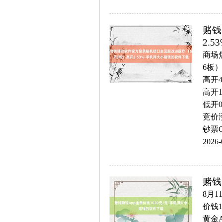
赌钱
2.
商场
6板
高开
高开
低开
竞价
钞票Ch.
2026-
赌钱
8月1
价钱
黄金